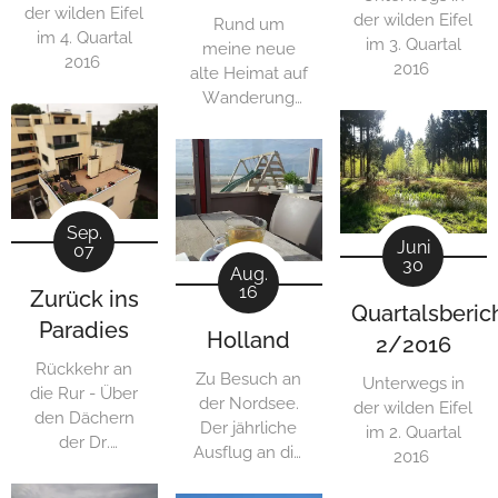
der wilden Eifel
der wilden Eifel
Rund um
im 4. Quartal
im 3. Quartal
meine neue
2016
2016
alte Heimat auf
Wanderung
durch das Jetzt.
Sep.
Juni
07
30
Aug.
16
Zurück ins
Quartalsberic
Paradies
Holland
2/2016
Rückkehr an
Zu Besuch an
Unterwegs in
die Rur - Über
der Nordsee.
der wilden Eifel
den Dächern
Der jährliche
im 2. Quartal
der Dr.
Ausflug an die
2016
Overhues-Allee
holländische