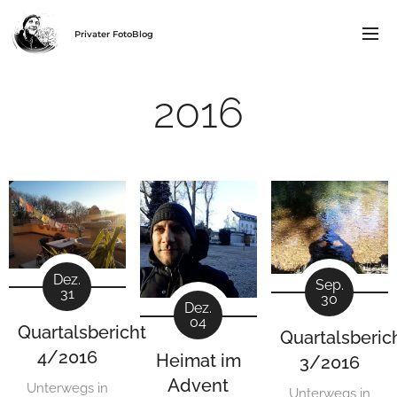
Privater FotoBlog
2016
Dez.
Sep.
31
30
Dez.
04
Quartalsbericht
Quartalsberic
4/2016
Heimat im
3/2016
Advent
Unterwegs in
Unterwegs in