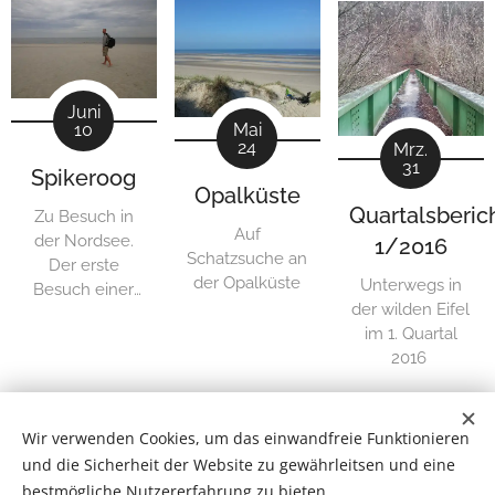
Küste, diesmal
jedoch
ausnahmsweise
nicht nach
Domburg.
Juni
Neue Ausblicke
10
Mai
24
Mrz.
und bewusste
31
Richtungsentscheidungen
Spikeroog
Opalküste
zur Zuversicht.
Quartalsberic
Zu Besuch in
Auf
der Nordsee.
1/2016
Schatzsuche an
Der erste
der Opalküste
Unterwegs in
Besuch einer
der wilden Eifel
Nordseeinsel
im 1. Quartal
und mit
2016
Spikeroog auf
Empfehlung
eines Kollegen
direkt die
Wir verwenden Cookies, um das einwandfreie Funktionieren
richtige Wahl
und die Sicherheit der Website zu gewährleitsen und eine
getroffen.
bestmögliche Nutzererfahrung zu bieten.