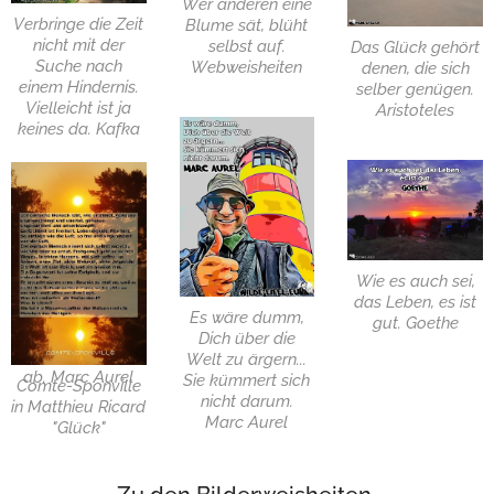
Wer anderen eine
Verbringe die Zeit
Blume sät, blüht
nicht mit der
selbst auf.
Das Glück gehört
Suche nach
Webweisheiten
denen, die sich
einem Hindernis.
selber genügen.
Vielleicht ist ja
Aristoteles
keines da. Kafka
Das Glück deines
Wie es auch sei,
Lebens hängt von
das Leben, es ist
der
Es wäre dumm,
gut. Goethe
Beschaffenheit
Dich über die
deiner Gedanken
Welt zu ärgern...
ab. Marc Aurel
Sie kümmert sich
Comte-Sponville
nicht darum.
in Matthieu Ricard
Marc Aurel
"Glück"