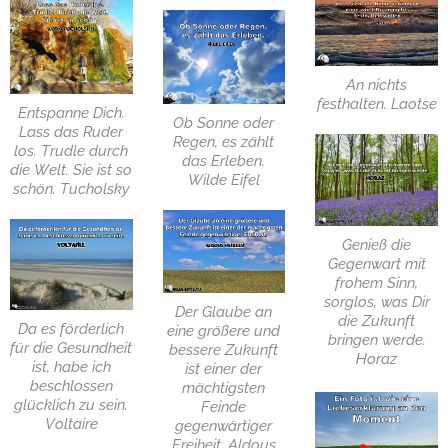
An nichts
festhalten. Laotse
Entspanne Dich.
Ob Sonne oder
Lass das Ruder
Regen, es zählt
los. Trudle durch
das Erleben.
die Welt. Sie ist so
Wilde Eifel
schön. Tucholsky
Genieß die
Gegenwart mit
frohem Sinn,
sorglos, was Dir
Der Glaube an
die Zukunft
Da es förderlich
eine größere und
bringen werde.
für die Gesundheit
bessere Zukunft
Horaz
ist, habe ich
ist einer der
beschlossen
mächtigsten
glücklich zu sein.
Feinde
Voltaire
gegenwärtiger
Freiheit. Aldous