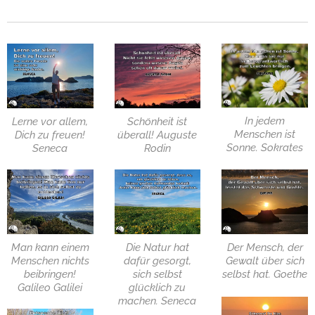
In jedem
Lerne vor allem,
Schönheit ist
Menschen ist
Dich zu freuen!
überall! Auguste
Sonne. Sokrates
Seneca
Rodin
Der Mensch, der
Man kann einem
Die Natur hat
Gewalt über sich
Menschen nichts
dafür gesorgt,
selbst hat. Goethe
beibringen!
sich selbst
Galileo Galilei
glücklich zu
machen. Seneca