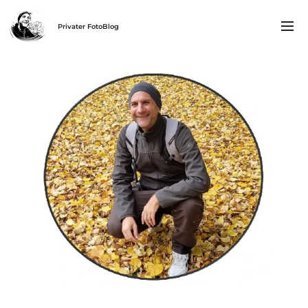
Privater FotoBlog