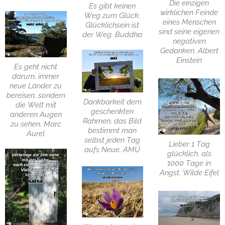
Die einzigen
Es gibt keinen
wirklichen Feinde
Weg zum Glück.
eines Menschen
Glücklichsein ist
sind seine eigenen
der Weg. Buddha
negativen
Gedanken. Albert
Einstein
Es geht nicht
darum, immer
neue Länder zu
bereisen, sondern
Dankbarkeit dem
die Welt mit
geschenkten
anderen Augen
Rahmen, das Bild
zu sehen. Marc
bestimmt man
Aurel
selbst jeden Tag
Lieber 1 Tag
aufs Neue. AMÜ
glücklich, als
1000 Tage in
Angst. Wilde Eifel