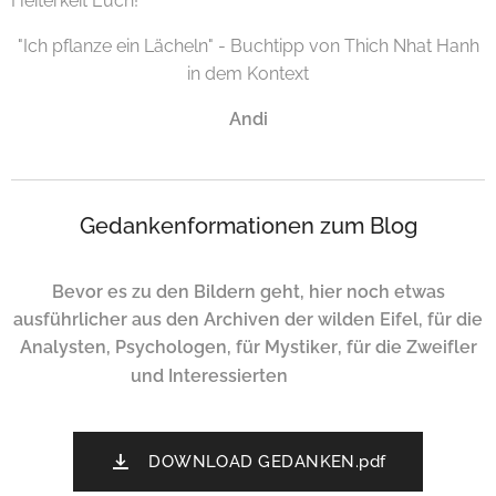
Heiterkeit Euch!
"Ich pflanze ein Lächeln" - Buchtipp von Thich Nhat Hanh
in dem Kontext
Andi
Gedankenformationen zum Blog
Bevor es zu den Bildern geht, hier noch etwas
ausführlicher aus den Archiven der wilden Eifel, für die
Analysten, Psychologen, für Mystiker, für die Zweifler
🌞🙏
und Interessierten
✨
DOWNLOAD GEDANKEN.pdf