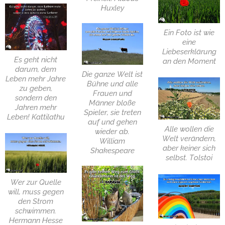
Huxley
Ein Foto ist wie
eine
Liebeserklärung
Es geht nicht
an den Moment
darum, dem
Die ganze Welt ist
Leben mehr Jahre
Bühne und alle
zu geben,
Frauen und
sondern den
Männer bloße
Jahren mehr
Spieler, sie treten
Leben! Kattilathu
auf und gehen
Alle wollen die
wieder ab.
Welt verändern,
William
aber keiner sich
Shakespeare
selbst. Tolstoi
Wer zur Quelle
will, muss gegen
den Strom
schwimmen.
Hermann Hesse