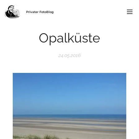
Privater FotoBlog
Opalküste
24.05.2016