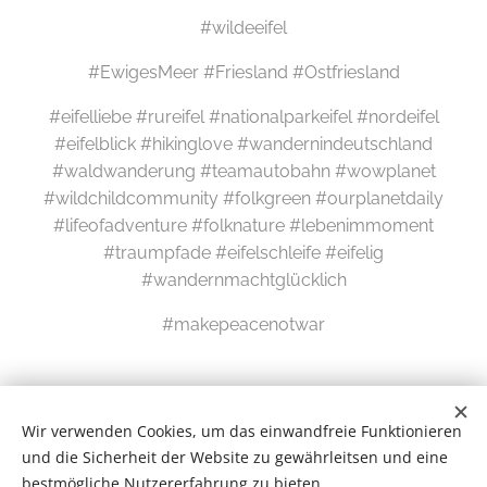
#wildeeifel
#EwigesMeer #Friesland #Ostfriesland
#eifelliebe #rureifel #nationalparkeifel #nordeifel
#eifelblick #hikinglove #wandernindeutschland
#waldwanderung #teamautobahn #wowplanet
#wildchildcommunity #folkgreen #ourplanetdaily
#lifeofadventure #folknature #lebenimmoment
#traumpfade #eifelschleife #eifelig
#wandernmachtglücklich
#makepeacenotwar
Wir verwenden Cookies, um das einwandfreie Funktionieren
und die Sicherheit der Website zu gewährleitsen und eine
bestmögliche Nutzererfahrung zu bieten.