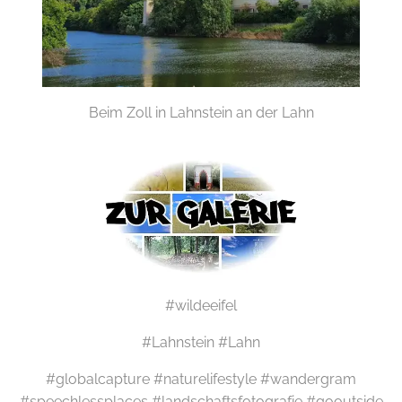
Beim Zoll in Lahnstein an der Lahn
#wildeeifel
#Lahnstein #Lahn
#globalcapture #naturelifestyle #wandergram
#speechlessplaces #landschaftsfotografie #gooutside