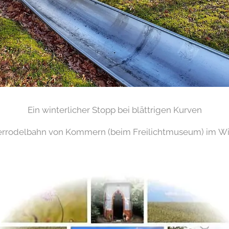
Ein winterlicher Stopp bei blättrigen Kurven
rrodelbahn von Kommern (beim Freilichtmuseum) im W