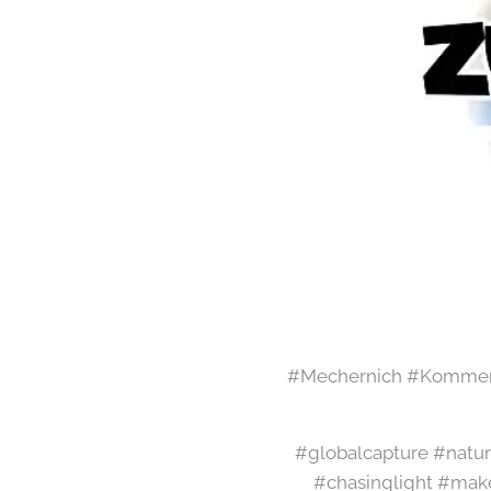
#Mechernich #Kommern
#globalcapture #natur
#chasinglight #mak