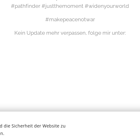
#pathfinder #justthemoment #widenyourworld
#makepeacenotwar
Kein Update mehr verpassen, folge mir unter:
 die Sicherheit der Website zu
Wilde Eifel © 2026
n.
# Newsletter #
Cookies