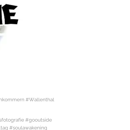
umkommern #Wallenthal
sfotografie #gooutside
ltag #soulawakening