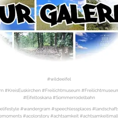
#wildeeifel
 #KreisEuskirchen #Freilichtmuseum #Freilichtmuse
#Eifeltoskana #Sommerrodelbahn
elifestyle #wandergram #speechlessplaces #landschaft
emoments #acolorstory #achtsamkeit #achtsamkeitimal