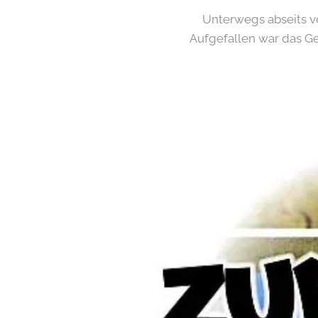
Unterwegs abseits v
Aufgefallen war das Ge