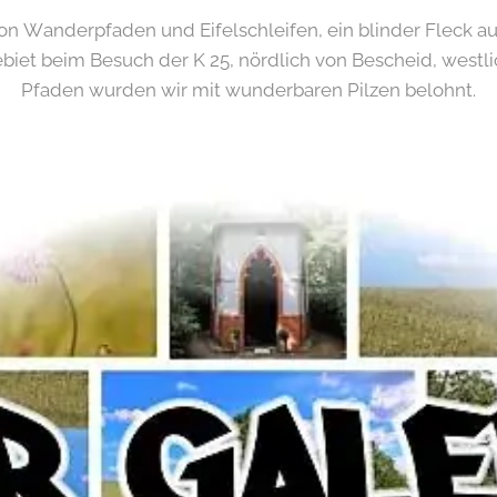
on Wanderpfaden und Eifelschleifen, ein blinder Fleck a
biet beim Besuch der K 25, nördlich von Bescheid, westl
Pfaden wurden wir mit wunderbaren Pilzen belohnt.