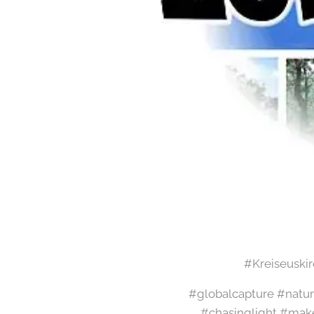
#Kreiseuski
#globalcapture #natur
#chasinglight #mak