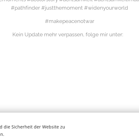
#pathfinder #justthemoment #widenyourworld
#makepeacenotwar
Kein Update mehr verpassen, folge mir unter:
 die Sicherheit der Website zu
Wilde Eifel © 2026
n.
# Newsletter #
Cookies