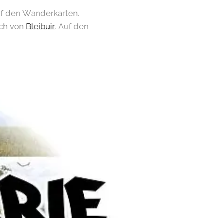
uf den Wanderkarten.
ich von
Bleibuir
. Auf den