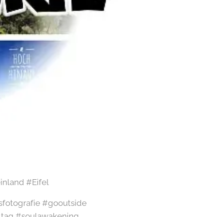
nland #Eifel
sfotografie #gooutside
ltag #soulawakening