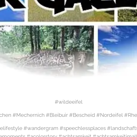
#wildeeifel
rchen #Mechernich #Bleibuir #Bescheid #Nordeifel #Rhei
elifestyle #wandergram #speechlessplaces #landschaft
emoments #acolorstory #achtsamkeit #achtsamkeitimal