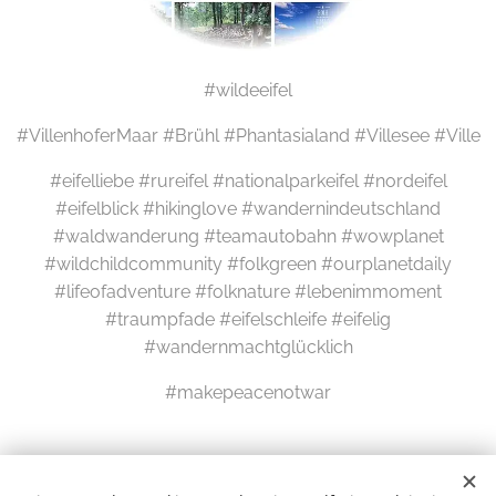
#wildeeifel
#VillenhoferMaar #Brühl #Phantasialand #Villesee #Ville
#eifelliebe #rureifel #nationalparkeifel #nordeifel
#eifelblick #hikinglove #wandernindeutschland
#waldwanderung #teamautobahn #wowplanet
#wildchildcommunity #folkgreen #ourplanetdaily
#lifeofadventure #folknature #lebenimmoment
#traumpfade #eifelschleife #eifelig
#wandernmachtglücklich
#makepeacenotwar