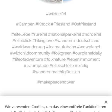
#wildeeifel
#Campen #Knock #Friesland #Ostfriesland
#eifelliebe #rureifel #nationalparkeifel #nordeifel
#eifelblick #hikinglove #wandernindeutschland
#waldwanderung #teamautobahn #wowplanet
#wildchildcommunity #folkgreen #ourplanetdaily
#lifeofadventure #folknature #lebenimmoment
#traumpfade #eifelschleife #eifelig
#wandernmachtglücklich
#makepeacenotwar
Wir verwenden Cookies, um das einwandfreie Funktionieren