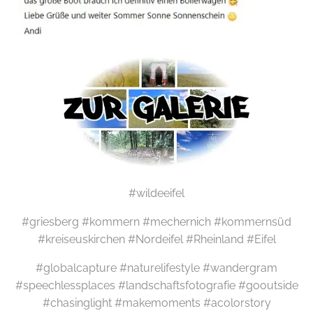
#wildeeifel
#griesberg #kommern #mechernich #kommernsüd
#kreiseuskirchen #Nordeifel #Rheinland #Eifel
#globalcapture #naturelifestyle #wandergram
#speechlessplaces #landschaftsfotografie #gooutside
#chasinglight #makemoments #acolorstory