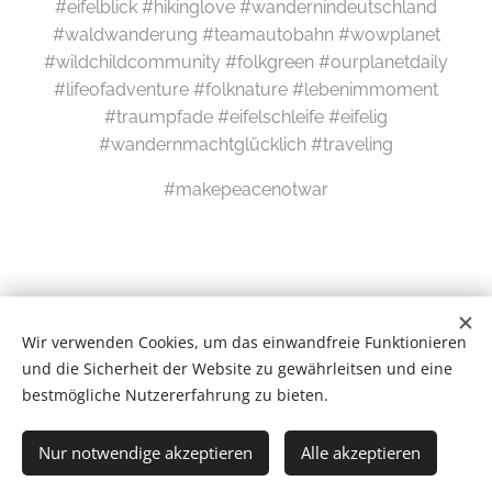
#eifelblick #hikinglove #wandernindeutschland
#waldwanderung #teamautobahn #wowplanet
#wildchildcommunity #folkgreen #ourplanetdaily
#lifeofadventure #folknature #lebenimmoment
#traumpfade #eifelschleife #eifelig
#wandernmachtglücklich #traveling
#makepeacenotwar
Wir verwenden Cookies, um das einwandfreie Funktionieren
und die Sicherheit der Website zu gewährleitsen und eine
bestmögliche Nutzererfahrung zu bieten.
Wilde Eifel © 2026
Nur notwendige akzeptieren
Alle akzeptieren
# Newsletter #
Cookies