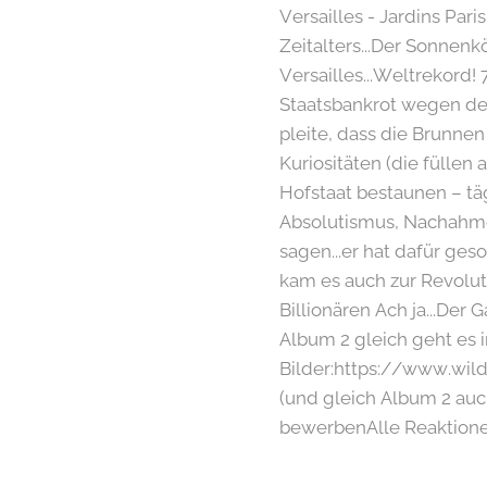
Versailles - Jardins Par
Zeitalters...Der Sonnenk
Versailles...Weltrekord!
Staatsbankrot wegen de
pleite, dass die Brunne
Kuriositäten (die fülle
Hofstaat bestaunen – tä
Absolutismus, Nachahmer
sagen...er hat dafür geso
kam es auch zur Revoluti
Billionären Ach ja...Der G
Album 2 gleich geht es i
Bilder:https://www.wild
(und gleich Album 2 auc
bewerbenAlle Reaktione