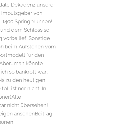
feudale Dekadenz unserer
5! Impulsgeber von
...1400 Springbrunnen!
 und dem Schloss so
vorbeilief. Sonstige
ich beim Aufstehen vom
portmodell für den
Aber...man könnte
eich so bankrott war,
bis zu den heutigen
oll ist ner nicht! In
öner)Alle
ar nicht übersehen!
zeigen ansehenBeitrag
rsonen