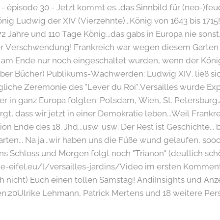
is - épisode 30 - Jetzt kommt es...das Sinnbild für (neo-)
önig Ludwig der XIV (Vierzehnte)...König von 1643 bis 171
 72 Jahre und 110 Tage König...das gabs in Europa nie sonst
r Verschwendung! Frankreich war wegen diesem Garten
n am Ende nur noch eingeschaltet wurden, wenn der König 
n aber Bücher) Publikums-Wachwerden: Ludwig XIV. ließ s
gliche Zeremonie des "Lever du Roi".Versailles wurde Ex
 in ganz Europa folgten: Potsdam, Wien, St. Petersburg.
rgt, dass wir jetzt in einer Demokratie leben...Weil Frankr
on Ende des 18. Jhd...usw. usw. Der Rest ist Geschichte... 
arten... Na ja...wir haben uns die Füße wund gelaufen, sooo t
ns Schloss und Morgen folgt noch "Trianon" (deutlich sch
e-eifel.eu/l/versailles-jardins/Video im ersten Komment
h nicht) Euch einen tollen Samstag! AndiInsights und An
n:20Ulrike Lehmann, Patrick Mertens und 18 weitere Pe