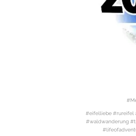
#Me
#eifelliebe #rureife
#waldwanderung #te
#lifeofadvent