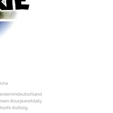
iche
#wandernindeutschland
een #ourplanetdaily
leife #eifelig