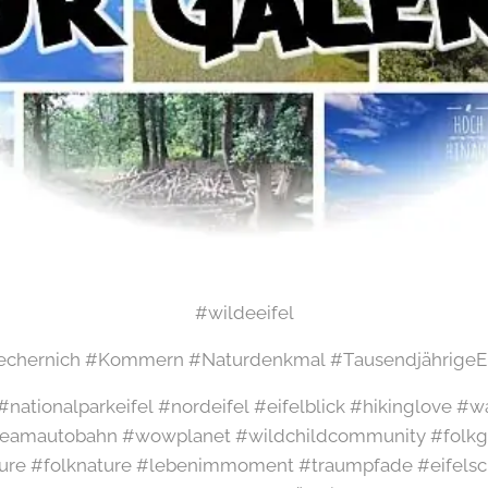
#wildeeifel
chernich #Kommern #Naturdenkmal #TausendjährigeE
l #nationalparkeifel #nordeifel #eifelblick #hikinglove 
amautobahn #wowplanet #wildchildcommunity #folkgr
ure #folknature #lebenimmoment #traumpfade #eifelsch