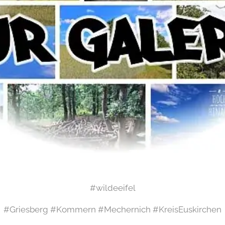
#wildeeifel
#Griesberg #Kommern #Mechernich #KreisEuskirchen