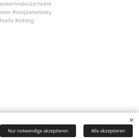
#wandernindeutschland
een #ourplanetdaily
leife #eifelig
Nur notwendige akzeptieren
Alle akzeptieren