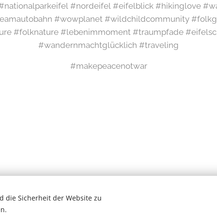
l #nationalparkeifel #nordeifel #eifelblick #hikinglove 
amautobahn #wowplanet #wildchildcommunity #folkgr
ure #folknature #lebenimmoment #traumpfade #eifelsch
#wandernmachtglücklich #traveling
#makepeacenotwar
 die Sicherheit der Website zu
Wilde Eifel © 2026
n.
# Newsletter #
Cookies