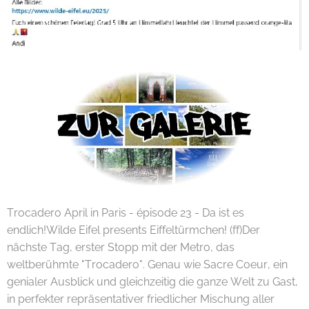
Trocadero April in Paris - épisode 23 - Da ist es
endlich!Wilde Eifel presents Eiffeltürmchen! (ff)Der
nächste Tag, erster Stopp mit der Metro, das
weltberühmte "Trocadero". Genau wie Sacre Coeur, ein
genialer Ausblick und gleichzeitig die ganze Welt zu Gast,
in perfekter repräsentativer friedlicher Mischung aller