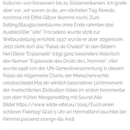
Kulturen. von Koreanern bis zu Südamerikanern. Ich greife
aber vor...wir waren 2x da...am nächsten Tag Abends
nochmal mit Eiffel-Glitzer (kommt noch). Zum
Setting:Blauglockenbäume ohne Ende rahmten den
Ausblick!Der "alte" Trocadero wurde 1878 zur
Weltaustellung errichtet. 1937 wurde er aber abgerissen.
Jetzt steht dort das "Palais de Chaillot" (in den Bildern
hier).Diese "Esplanade" trägt ganz besonders historisch
den Namen "Esplanade des Droits de L´Homme"...Hier
wurde 1948 von der UN-Generalversammlung in diesem
Palais die Allgemeine Charta der Menschenrechte
verabschiedet.Mal ein wirklich besonderer Lichtmoment
der menschlichen Zivilisation Video im ersten Kommentar
von dem frühen Morgensetting mit Sound Alle
Bilder:https://www.wilde-eifel.eu/2025/Euch einen
schönen Feiertag! Grad 5 Uhr an Himmelfahrt leuchtet der
Himmel passend orange-lila Andi