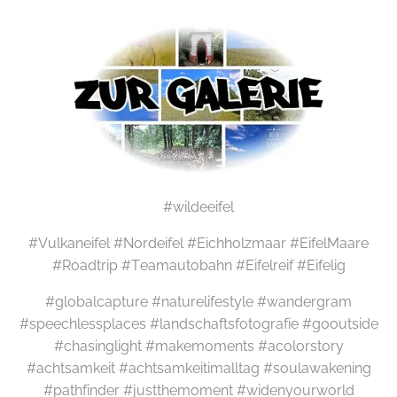
#wildeeifel
#Vulkaneifel #Nordeifel #Eichholzmaar #EifelMaare
#Roadtrip #Teamautobahn #Eifelreif #Eifelig
#globalcapture #naturelifestyle #wandergram
#speechlessplaces #landschaftsfotografie #gooutside
#chasinglight #makemoments #acolorstory
#achtsamkeit #achtsamkeitimalltag #soulawakening
#pathfinder #justthemoment #widenyourworld