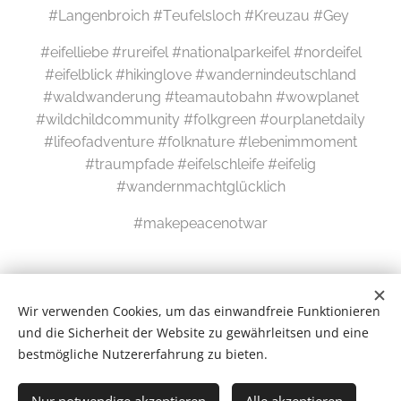
#Langenbroich #Teufelsloch #Kreuzau #Gey
#eifelliebe #rureifel #nationalparkeifel #nordeifel
#eifelblick #hikinglove #wandernindeutschland
#waldwanderung #teamautobahn #wowplanet
#wildchildcommunity #folkgreen #ourplanetdaily
#lifeofadventure #folknature #lebenimmoment
#traumpfade #eifelschleife #eifelig
#wandernmachtglücklich
#makepeacenotwar
Wir verwenden Cookies, um das einwandfreie Funktionieren
und die Sicherheit der Website zu gewährleitsen und eine
bestmögliche Nutzererfahrung zu bieten.
Wilde Eifel © 2026