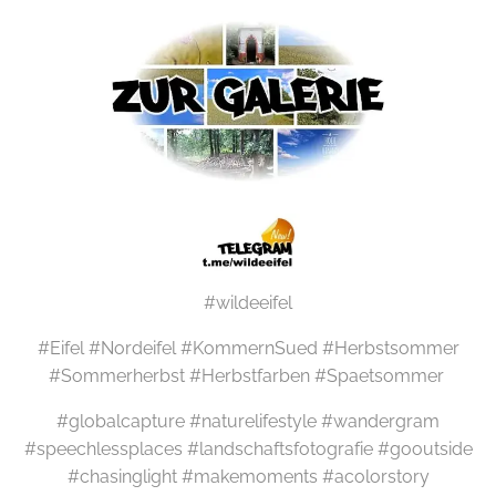
#wildeeifel
#Eifel #Nordeifel #KommernSued #Herbstsommer
#Sommerherbst #Herbstfarben #Spaetsommer
#globalcapture #naturelifestyle #wandergram
#speechlessplaces #landschaftsfotografie #gooutside
#chasinglight #makemoments #acolorstory