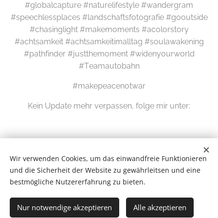
#globalcapture #naturelifestyle #wandergram
#speechlessplaces #landschaftsfotografie #gooutside
#chasinglight #makemoments #acolorstory
#achtsamkeit #achtsamkeitimalltag #soulawakening
#pathfinder #justthemoment #widenyourworld
#Teamautobahn
#makepeacenotwar
Kein Update mehr verpassen, folge mir unter:
Wir verwenden Cookies, um das einwandfreie Funktionieren
und die Sicherheit der Website zu gewährleitsen und eine
bestmögliche Nutzererfahrung zu bieten.
Wilde Eifel © 2026
Nur notwendige akzeptieren
Alle akzeptieren
# Newsletter #
Cookies