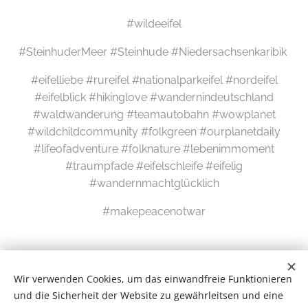
#wildeeifel
#SteinhuderMeer #Steinhude #Niedersachsenkaribik
#eifelliebe #rureifel #nationalparkeifel #nordeifel
#eifelblick #hikinglove #wandernindeutschland
#waldwanderung #teamautobahn #wowplanet
#wildchildcommunity #folkgreen #ourplanetdaily
#lifeofadventure #folknature #lebenimmoment
#traumpfade #eifelschleife #eifelig
#wandernmachtglücklich
#makepeacenotwar
Wir verwenden Cookies, um das einwandfreie Funktionieren
und die Sicherheit der Website zu gewährleitsen und eine