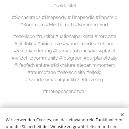
#wildeeifel
#Sonnenraps #Rhapsody # Rhapsodie #Rapsfeld
#Kommern #Mechernich #KommernSüd
#eifelliebe #rureifel #nationalparkeifel #nordeifel
#eifelblick #hikinglove #wandernindeutschland
#waldwanderung #teamautobahn #wowplanet
#wildchildcommunity #folkgreen #ourplanetdaily
#lifeofadventure #folknature #lebenimmoment
#traumpfade #eifelschleife #eifelig
#wandernmachtglücklich #traveling
#makepeacenotwar
Wir verwenden Cookies, um das einwandfreie Funktionieren
und die Sicherheit der Website zu gewährleitsen und eine