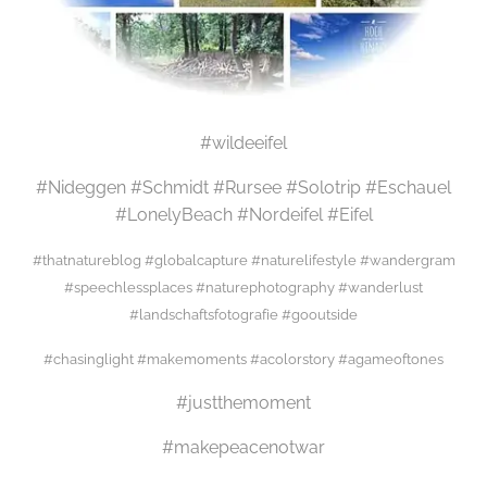
#wildeeifel
#Nideggen #Schmidt #Rursee #Solotrip #Eschauel
#LonelyBeach #Nordeifel #Eifel
#thatnatureblog #globalcapture #naturelifestyle #wandergram
#speechlessplaces #naturephotography #wanderlust
#landschaftsfotografie #gooutside
#chasinglight #makemoments #acolorstory #agameoftones
#justthemoment
#makepeacenotwar