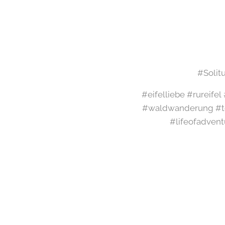
#Solit
#eifelliebe #rureife
#waldwanderung #te
#lifeofadvent