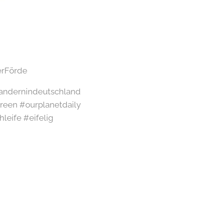
erFörde
#wandernindeutschland
een #ourplanetdaily
leife #eifelig