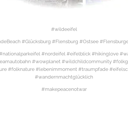
#wildeeifel
udeBeach #Glücksburg #Flensburg #Ostsee #Flensburg
l #nationalparkeifel #nordeifel #eifelblick #hikinglove 
amautobahn #wowplanet #wildchildcommunity #folkgr
ure #folknature #lebenimmoment #traumpfade #eifelsch
#wandernmachtglücklich
#makepeacenotwar