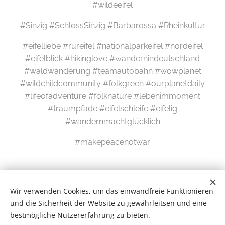
#wildeeifel
#Sinzig #SchlossSinzig #Barbarossa #Rheinkultur
#eifelliebe #rureifel #nationalparkeifel #nordeifel
#eifelblick #hikinglove #wandernindeutschland
#waldwanderung #teamautobahn #wowplanet
#wildchildcommunity #folkgreen #ourplanetdaily
#lifeofadventure #folknature #lebenimmoment
#traumpfade #eifelschleife #eifelig
#wandernmachtglücklich
#makepeacenotwar
Wir verwenden Cookies, um das einwandfreie Funktionieren
und die Sicherheit der Website zu gewährleitsen und eine
bestmögliche Nutzererfahrung zu bieten.