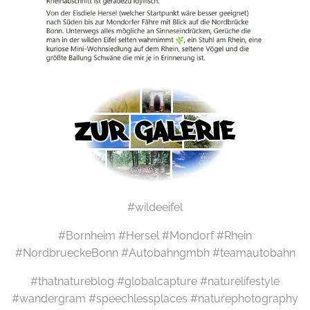
#wildeeifel
#Bornheim #Hersel #Mondorf #Rhein
#NordbrueckeBonn #Autobahngmbh #teamautobahn
#thatnatureblog #globalcapture #naturelifestyle
#wandergram #speechlessplaces #naturephotography