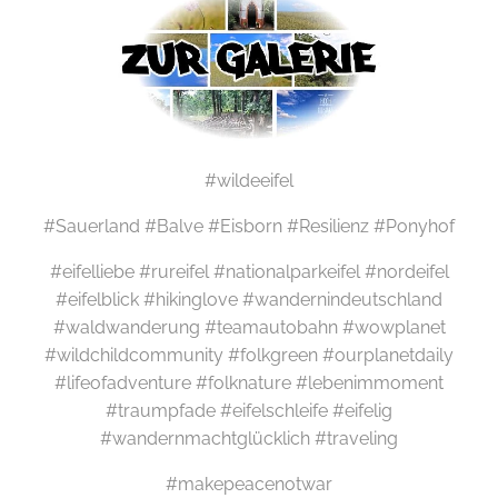
#wildeeifel
#Sauerland #Balve #Eisborn #Resilienz #Ponyhof
#eifelliebe #rureifel #nationalparkeifel #nordeifel
#eifelblick #hikinglove #wandernindeutschland
#waldwanderung #teamautobahn #wowplanet
#wildchildcommunity #folkgreen #ourplanetdaily
#lifeofadventure #folknature #lebenimmoment
#traumpfade #eifelschleife #eifelig
#wandernmachtglücklich #traveling
#makepeacenotwar