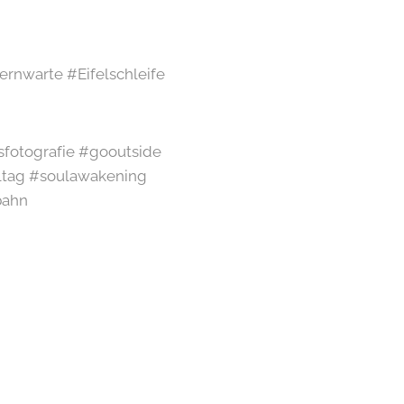
ernwarte #Eifelschleife
sfotografie #gooutside
ltag #soulawakening
bahn