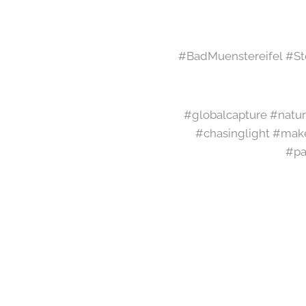
#BadMuenstereifel #Sto
#globalcapture #natur
#chasinglight #mak
#pa