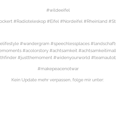
#wildeeifel
ckert #Radioteleskop #Eifel #Nordeifel #Rheinland #St
elifestyle #wandergram #speechlessplaces #landschaft
emoments #acolorstory #achtsamkeit #achtsamkeitimal
thfinder #justthemoment #widenyourworld #teamauto
#makepeacenotwar
Kein Update mehr verpassen, folge mir unter: