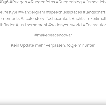
#B96 #Ruegen #Ruegenfotos #Ruegenblog #Ostseelieb
elifestyle #wandergram #speechlessplaces #landschaft
emoments #acolorstory #achtsamkeit #achtsamkeitimal
thfinder #justthemoment #widenyourworld #Teamauto
#makepeacenotwar
Kein Update mehr verpassen, folge mir unter: