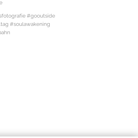
e
sfotografie #gooutside
ltag #soulawakening
bahn