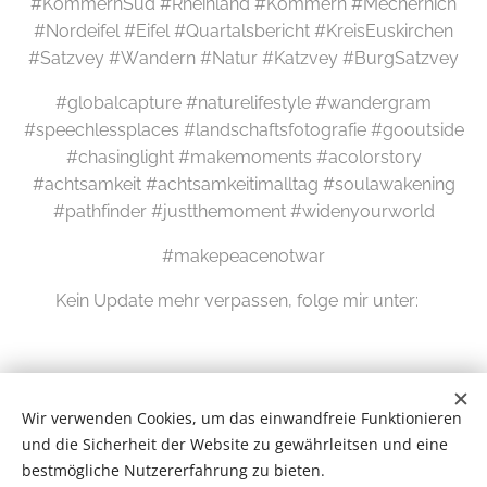
#KommernSüd #Rheinland #Kommern #Mechernich
#Nordeifel #Eifel #Quartalsbericht #KreisEuskirchen
#Satzvey #Wandern #Natur #Katzvey #BurgSatzvey
#globalcapture #naturelifestyle #wandergram
#speechlessplaces #landschaftsfotografie #gooutside
#chasinglight #makemoments #acolorstory
#achtsamkeit #achtsamkeitimalltag #soulawakening
#pathfinder #justthemoment #widenyourworld
#makepeacenotwar
Kein Update mehr verpassen, folge mir unter:
Wir verwenden Cookies, um das einwandfreie Funktionieren
und die Sicherheit der Website zu gewährleitsen und eine
bestmögliche Nutzererfahrung zu bieten.