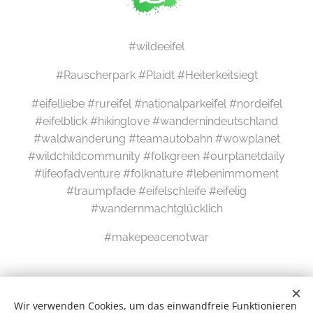
#wildeeifel
#Rauscherpark #Plaidt #Heiterkeitsiegt
#eifelliebe #rureifel #nationalparkeifel #nordeifel
#eifelblick #hikinglove #wandernindeutschland
#waldwanderung #teamautobahn #wowplanet
#wildchildcommunity #folkgreen #ourplanetdaily
#lifeofadventure #folknature #lebenimmoment
#traumpfade #eifelschleife #eifelig
#wandernmachtglücklich
#makepeacenotwar
Wir verwenden Cookies, um das einwandfreie Funktionieren