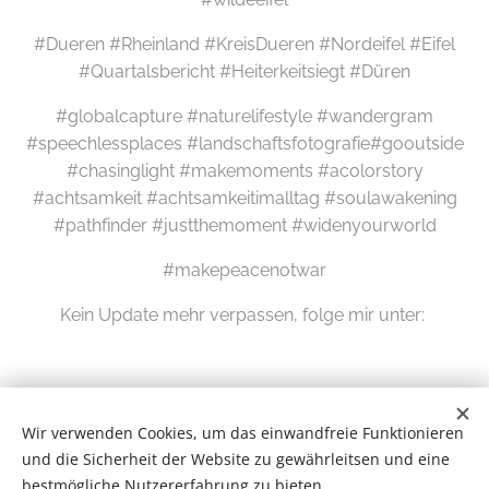
#Dueren #Rheinland #KreisDueren #Nordeifel #Eifel
#Quartalsbericht #Heiterkeitsiegt #Düren
#globalcapture #naturelifestyle #wandergram
#speechlessplaces #landschaftsfotografie#gooutside
#chasinglight #makemoments #acolorstory
#achtsamkeit #achtsamkeitimalltag #soulawakening
#pathfinder #justthemoment #widenyourworld
#makepeacenotwar
Kein Update mehr verpassen, folge mir unter:
Wir verwenden Cookies, um das einwandfreie Funktionieren
und die Sicherheit der Website zu gewährleitsen und eine
bestmögliche Nutzererfahrung zu bieten.