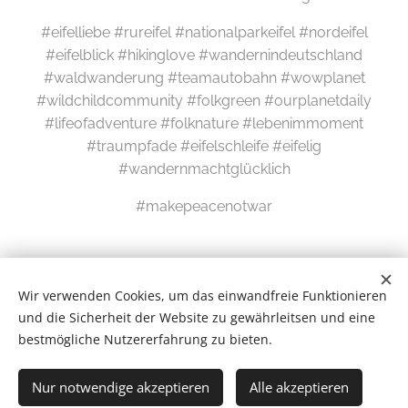
#eifelliebe #rureifel #nationalparkeifel #nordeifel
#eifelblick #hikinglove #wandernindeutschland
#waldwanderung #teamautobahn #wowplanet
#wildchildcommunity #folkgreen #ourplanetdaily
#lifeofadventure #folknature #lebenimmoment
#traumpfade #eifelschleife #eifelig
#wandernmachtglücklich
#makepeacenotwar
Wir verwenden Cookies, um das einwandfreie Funktionieren
und die Sicherheit der Website zu gewährleitsen und eine
bestmögliche Nutzererfahrung zu bieten.
Wilde Eifel © 2026
Nur notwendige akzeptieren
Alle akzeptieren
# Newsletter #
Cookies