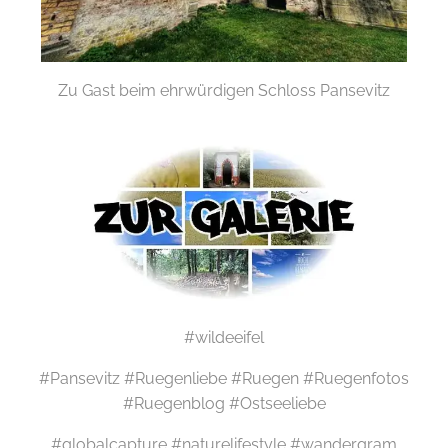
Zu Gast beim ehrwürdigen Schloss Pansevitz
#wildeeifel
#Pansevitz #Ruegenliebe #Ruegen #Ruegenfotos
#Ruegenblog #Ostseeliebe
#globalcapture #naturelifestyle #wandergram