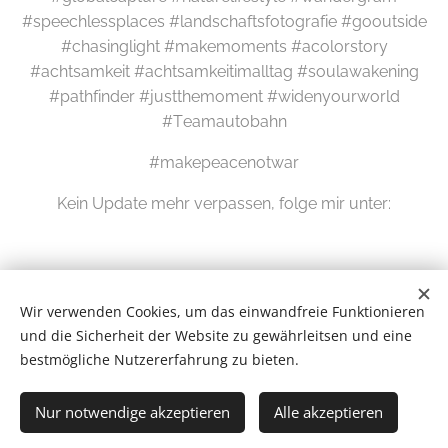
#speechlessplaces #landschaftsfotografie #gooutside
#chasinglight #makemoments #acolorstory
#achtsamkeit #achtsamkeitimalltag #soulawakening
#pathfinder #justthemoment #widenyourworld
#Teamautobahn
#makepeacenotwar
Kein Update mehr verpassen, folge mir unter:
Wir verwenden Cookies, um das einwandfreie Funktionieren
und die Sicherheit der Website zu gewährleitsen und eine
bestmögliche Nutzererfahrung zu bieten.
Wilde Eifel © 2026
Nur notwendige akzeptieren
Alle akzeptieren
# Newsletter #
Cookies