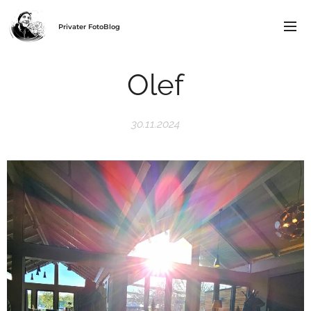
Privater FotoBlog
Olef
30.11.2024