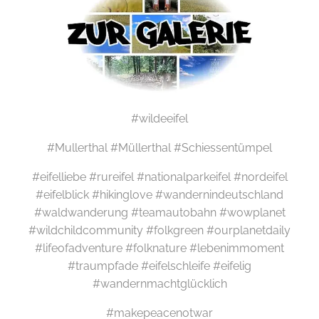
#wildeeifel
#Mullerthal #Müllerthal #Schiessentümpel
#eifelliebe #rureifel #nationalparkeifel #nordeifel
#eifelblick #hikinglove #wandernindeutschland
#waldwanderung #teamautobahn #wowplanet
#wildchildcommunity #folkgreen #ourplanetdaily
#lifeofadventure #folknature #lebenimmoment
#traumpfade #eifelschleife #eifelig
#wandernmachtglücklich
#makepeacenotwar