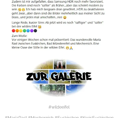
#wildeeifel
#MariaRast #Mechernich #Euskirchen #KreisEuskirchen