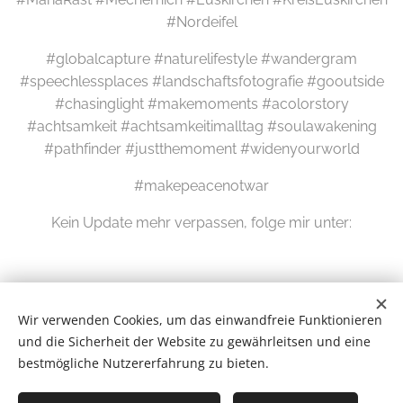
#Nordeifel
#globalcapture #naturelifestyle #wandergram
#speechlessplaces #landschaftsfotografie #gooutside
#chasinglight #makemoments #acolorstory
#achtsamkeit #achtsamkeitimalltag #soulawakening
#pathfinder #justthemoment #widenyourworld
#makepeacenotwar
Kein Update mehr verpassen, folge mir unter:
Wir verwenden Cookies, um das einwandfreie Funktionieren
und die Sicherheit der Website zu gewährleitsen und eine
bestmögliche Nutzererfahrung zu bieten.
Wilde Eifel © 2026