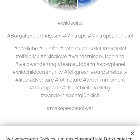
#wildeeifel
#Burgaltendorf #Essen #Mintrops #Mintropslandhotel
#eifelliebe #rureifel #nationalparkeifel #nordeifel
#eifelblick #hikinglove #wandernindeutschland
#waldwanderung #teamautobahn #wowplanet
#wildchildcommunity #folkgreen #ourplanetdaily
#lifeofadventure #folknature #lebenimmoment
#traumpfade #eifelschleife #eifelig
#wandernmachtglücklich
#makepeacenotwar
Wir verwenden Cookies, um das einwandfreie Funktionieren