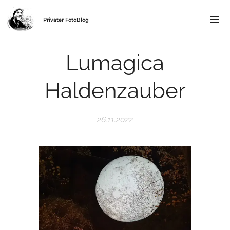
Privater FotoBlog
Lumagica
Haldenzauber
26.11.2022