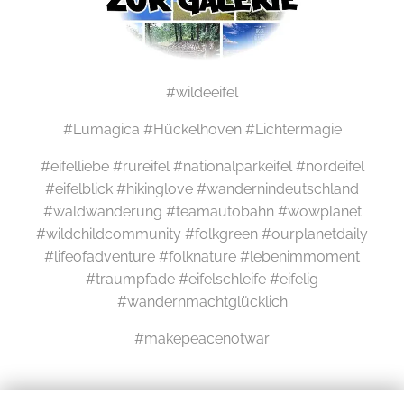
#wildeeifel
#Lumagica #Hückelhoven #Lichtermagie
#eifelliebe #rureifel #nationalparkeifel #nordeifel
#eifelblick #hikinglove #wandernindeutschland
#waldwanderung #teamautobahn #wowplanet
#wildchildcommunity #folkgreen #ourplanetdaily
#lifeofadventure #folknature #lebenimmoment
#traumpfade #eifelschleife #eifelig
#wandernmachtglücklich
#makepeacenotwar