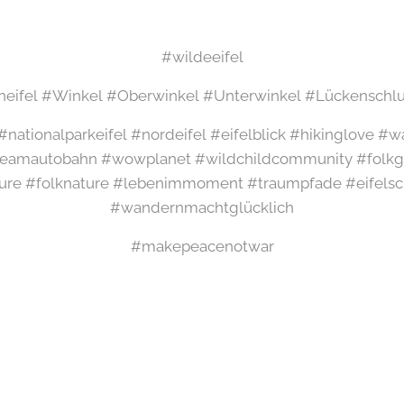
#wildeeifel
eifel #Winkel #Oberwinkel #Unterwinkel #Lückenschlu
l #nationalparkeifel #nordeifel #eifelblick #hikinglove 
amautobahn #wowplanet #wildchildcommunity #folkgr
ure #folknature #lebenimmoment #traumpfade #eifelsch
#wandernmachtglücklich
#makepeacenotwar