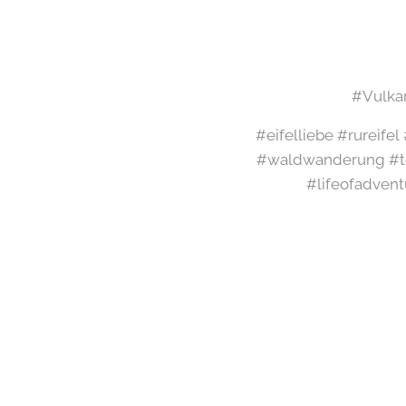
#Vulkan
#eifelliebe #rureife
#waldwanderung #te
#lifeofadvent