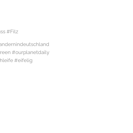
ss #Filz
#wandernindeutschland
een #ourplanetdaily
leife #eifelig