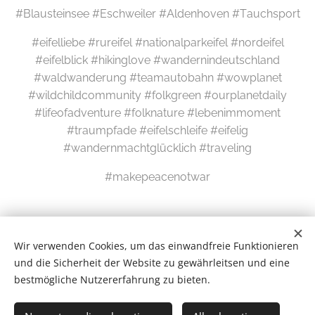
#Blausteinsee #Eschweiler #Aldenhoven #Tauchsport
#eifelliebe #rureifel #nationalparkeifel #nordeifel
#eifelblick #hikinglove #wandernindeutschland
#waldwanderung #teamautobahn #wowplanet
#wildchildcommunity #folkgreen #ourplanetdaily
#lifeofadventure #folknature #lebenimmoment
#traumpfade #eifelschleife #eifelig
#wandernmachtglücklich #traveling
#makepeacenotwar
Wir verwenden Cookies, um das einwandfreie Funktionieren
und die Sicherheit der Website zu gewährleitsen und eine
bestmögliche Nutzererfahrung zu bieten.
Wilde Eifel © 2026