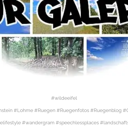
#wildeeifel
stein #Lohme #Ruegen #Ruegenfotos #Ruegenblog #O
elifestyle #wandergram #speechlessplaces #landschaft