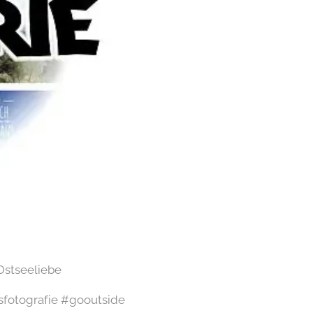
stseeliebe
sfotografie #gooutside