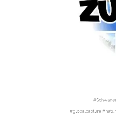
#Schwanen
#globalcapture #natur