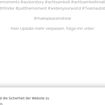
emoments #acolorstory #achtsamkeit #achtsamkeitimal
thfinder #justthemoment #widenyourworld #Teamauto
#makepeacenotwar
Kein Update mehr verpassen, folge mir unter:
 die Sicherheit der Website zu
Wilde Eifel © 2026
n.
# Newsletter #
Cookies