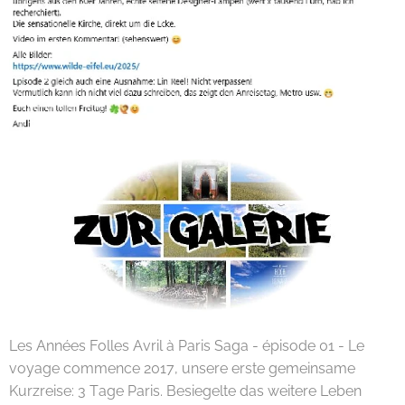
Les Années Folles Avril à Paris Saga - épisode 01 - Le
voyage commence 2017, unsere erste gemeinsame
Kurzreise: 3 Tage Paris. Besiegelte das weitere Leben