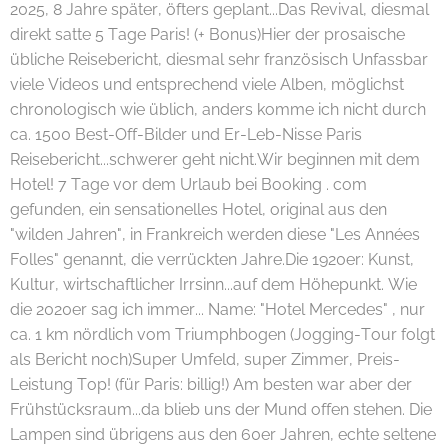
2025, 8 Jahre später, öfters geplant...Das Revival, diesmal
direkt satte 5 Tage Paris! (+ Bonus)Hier der prosaische
übliche Reisebericht, diesmal sehr französisch Unfassbar
viele Videos und entsprechend viele Alben, möglichst
chronologisch wie üblich, anders komme ich nicht durch
ca. 1500 Best-Off-Bilder und Er-Leb-Nisse Paris
Reisebericht...schwerer geht nicht.Wir beginnen mit dem
Hotel! 7 Tage vor dem Urlaub bei Booking . com
gefunden, ein sensationelles Hotel, original aus den
"wilden Jahren", in Frankreich werden diese "Les Années
Folles" genannt, die verrückten Jahre.Die 1920er: Kunst,
Kultur, wirtschaftlicher Irrsinn...auf dem Höhepunkt. Wie
die 2020er sag ich immer... Name: "Hotel Mercedes" , nur
ca. 1 km nördlich vom Triumphbogen (Jogging-Tour folgt
als Bericht noch)Super Umfeld, super Zimmer, Preis-
Leistung Top! (für Paris: billig!) Am besten war aber der
Frühstücksraum...da blieb uns der Mund offen stehen. Die
Lampen sind übrigens aus den 60er Jahren, echte seltene