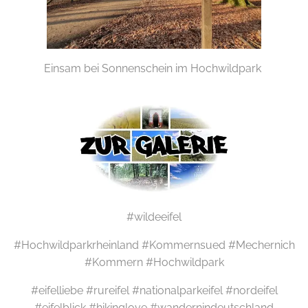
Einsam bei Sonnenschein im Hochwildpark
#wildeeifel
#Hochwildparkrheinland #Kommernsued #Mechernich
#Kommern #Hochwildpark
#eifelliebe #rureifel #nationalparkeifel #nordeifel
#eifelblick #hikinglove #wandernindeutschland