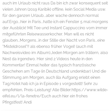
auch im Urlaub nicht raus Da bin ich zwar konsequent seit
vielen Jahren (2019 Karibik) offline, kein Social Media usw.
für den ganzen Urlaub...aber wache dennoch normal
auf.Ergo...hier in Paris...hatte ich ein Fenster 5 mal morgens
der Ausblick! Mit Tee und Instant Cappuccino vom immer
mitgeführten Reisewasserkocher. Man will es nicht
glauben...Morgens...in der Stille der Nacht von Paris...eine
"Misteldrosel"!! als ebenso früher Vogel! (auch mit
Nachweisvideo im Album).Jeden Morgen am trällern, also
Nest da irgendwo. Hier sind 2 Videos heute in den
Kommentar! Einmal heiter das typisch französische
Geschehen am Tage (in Deutschland undenkbar) Und die
Stimmung am Morgen, auch lila Aufgang erlebt einen
Tag.Hotel hab ich ja in Episode 1 vorgestellt! Sehr zu
empfehlen, Preis-Leistung! Alle Bilder:https://www.wilde-
eifel.eu/l/la-fenetre/Euch auch hier ein frohes
Pfingstfest! Andi