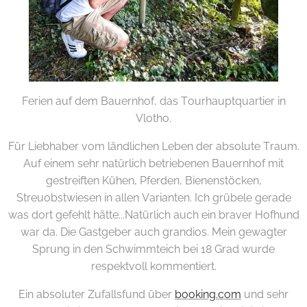
Ferien auf dem Bauernhof, das Tourhauptquartier in
Vlotho.
Für Liebhaber vom ländlichen Leben der absolute Traum.
Auf einem sehr natürlich betriebenen Bauernhof mit
gestreiften Kühen, Pferden, Bienenstöcken,
Streuobstwiesen in allen Varianten. Ich grübele gerade
was dort gefehlt hätte...Natürlich auch ein braver Hofhund
war da. Die Gastgeber auch grandios. Mein gewagter
Sprung in den Schwimmteich bei 18 Grad wurde
respektvoll kommentiert.
Ein absoluter Zufallsfund über
booking.com
und sehr