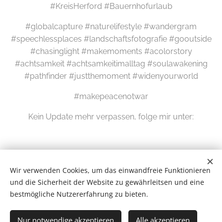
#KreisHerford #Bauernhofurlaub
#globalcapture #naturelifestyle #wandergram
#speechlessplaces #landschaftsfotografie #gooutside
#chasinglight #makemoments #acolorstory
#achtsamkeit #achtsamkeitimalltag #soulawakening
#pathfinder #justthemoment #widenyourworld
#makepeacenotwar
Kein Update mehr verpassen, folge mir unter:
Wir verwenden Cookies, um das einwandfreie Funktionieren
und die Sicherheit der Website zu gewährleitsen und eine
bestmögliche Nutzererfahrung zu bieten.
Wilde Eifel © 2026
Nur notwendige akzeptieren
Alle akzeptieren