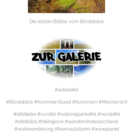
Die letzten Blätter vom Bördeblick
#wildeeifel
#Bördeblick #KommernSued #Kommern #Mechernich
#eifelliebe #rureifel #nationalparkeifel #nordeifel
#eifelblick #hikinglove #wandernindeutschland
#waldwanderung #teamautobahn #wowplanet