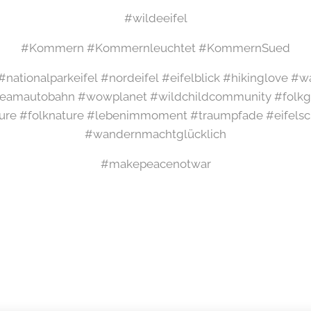
#wildeeifel
#Kommern #Kommernleuchtet #KommernSued
l #nationalparkeifel #nordeifel #eifelblick #hikinglove 
amautobahn #wowplanet #wildchildcommunity #folkgr
ure #folknature #lebenimmoment #traumpfade #eifelsch
#wandernmachtglücklich
#makepeacenotwar