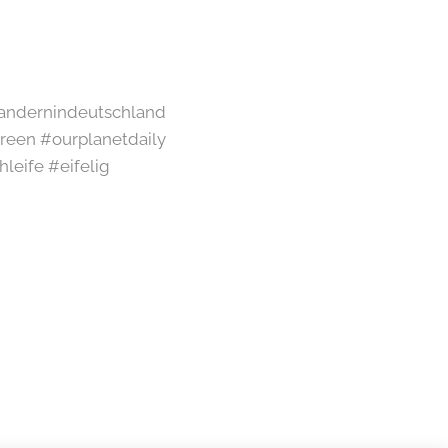
#wandernindeutschland
een #ourplanetdaily
leife #eifelig