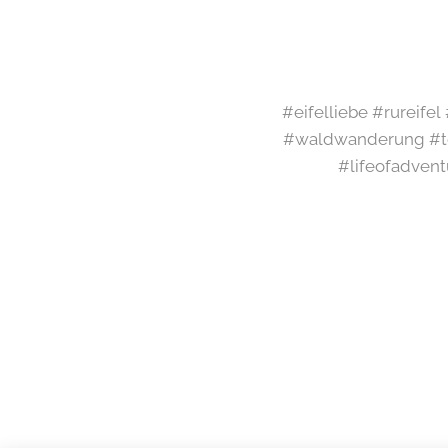
#eifelliebe #rureife
#waldwanderung #te
#lifeofadvent