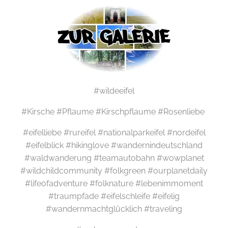
#wildeeifel
#Kirsche #Pflaume #Kirschpflaume #Rosenliebe
#eifelliebe #rureifel #nationalparkeifel #nordeifel
#eifelblick #hikinglove #wandernindeutschland
#waldwanderung #teamautobahn #wowplanet
#wildchildcommunity #folkgreen #ourplanetdaily
#lifeofadventure #folknature #lebenimmoment
#traumpfade #eifelschleife #eifelig
#wandernmachtglücklich #traveling