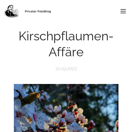
Privater FotoBlog
Kirschpflaumen-
Affäre
21.03.2023