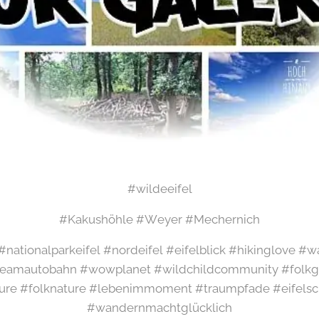
#wildeeifel
#Kakushöhle #Weyer #Mechernich
l #nationalparkeifel #nordeifel #eifelblick #hikinglove 
amautobahn #wowplanet #wildchildcommunity #folkgr
ure #folknature #lebenimmoment #traumpfade #eifelsch
#wandernmachtglücklich