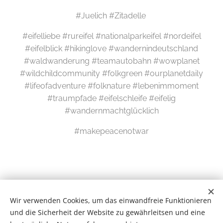
#Juelich #Zitadelle
#eifelliebe #rureifel #nationalparkeifel #nordeifel
#eifelblick #hikinglove #wandernindeutschland
#waldwanderung #teamautobahn #wowplanet
#wildchildcommunity #folkgreen #ourplanetdaily
#lifeofadventure #folknature #lebenimmoment
#traumpfade #eifelschleife #eifelig
#wandernmachtglücklich
#makepeacenotwar
Wir verwenden Cookies, um das einwandfreie Funktionieren
und die Sicherheit der Website zu gewährleitsen und eine